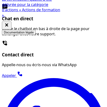
délivrée pour la catégorie
chat
d'actions « Actions de formation
».
Chat en direct
close
Utilise le chatbot en bas à droite de la page pour
Documentation légale
échanger avec notre support.
phone_in_talk
Contact direct
Appelle-nous ou écris-nous via WhatsApp
phone
Appeler