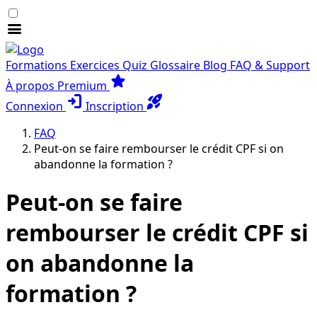
menu
Formations
Exercices
Quiz
Glossaire
Blog
FAQ & Support
star
À propos
Premium
login
rocket_launch
Connexion
Inscription
FAQ
Peut-on se faire rembourser le crédit CPF si on
abandonne la formation ?
Peut-on se faire
rembourser le crédit CPF si
on abandonne la
formation ?