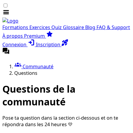
menu
Formations
Exercices
Quiz
Glossaire
Blog
FAQ & Support
star
À propos
Premium
login
rocket_launch
Connexion
Inscription
forum
groups
Communauté
Questions
Questions de la
communauté
Pose ta question dans la section ci-dessous et on te
répondra dans les 24 heures 💛