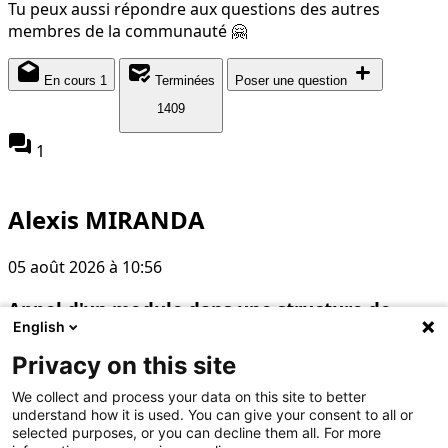
Tu peux aussi répondre aux questions des autres
membres de la communauté 🤗
drafts
mark_email_read
add
En cours
1
Terminées
Poser une question
1409
forum
1
Alexis MIRANDA
05 août 2026 à 10:56
Appel d'un module dans une structure de
English
dossiers différente
Privacy on this site
# Modules
# Organisation du code
We collect and process your data on this site to better
understand how it is used. You can give your consent to all or
Bonjour, J'ai une petite question concernant les modules.
selected purposes, or you can decline them all. For more
Supposons l'arborescence suivante : ``` Mon_Dossier/