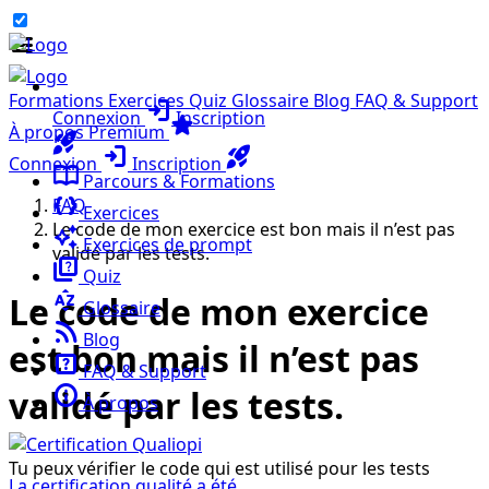
menu
Formations
Exercices
Quiz
Glossaire
Blog
FAQ & Support
login
Connexion
Inscription
star
À propos
Premium
rocket_launch
login
rocket_launch
Connexion
Inscription
import_contacts
Parcours & Formations
data_object
FAQ
Exercices
Le code de mon exercice est bon mais il n’est pas
auto_awesome
Exercices de prompt
validé par les tests.
quiz
Quiz
sort_by_alpha
Le code de mon exercice
Glossaire
rss_feed
Blog
est bon mais il n’est pas
help_center
FAQ & Support
info
validé par les tests.
À propos
Tu peux vérifier le code qui est utilisé pour les tests
La certification qualité a été