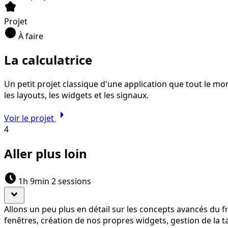
kid_star
Projet
circle
À faire
La calculatrice
Un petit projet classique d'une application que tout le 
les layouts, les widgets et les signaux.
arrow_right
Voir le projet
4
Aller plus loin
schedule
1h 9min
2 sessions
expand_more
Allons un peu plus en détail sur les concepts avancés du 
fenêtres, création de nos propres widgets, gestion de la tail