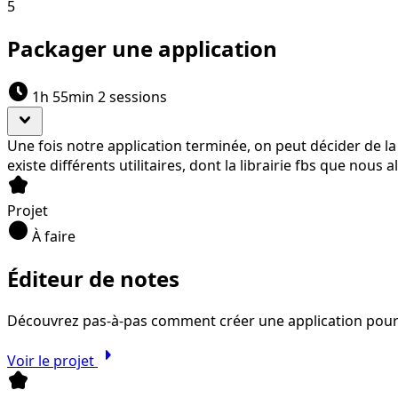
5
Packager une application
schedule
1h 55min
2 sessions
expand_more
Une fois notre application terminée, on peut décider de la
existe différents utilitaires, dont la librairie fbs que nou
kid_star
Projet
circle
À faire
Éditeur de notes
Découvrez pas-à-pas comment créer une application pour c
arrow_right
Voir le projet
kid_star