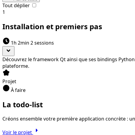
Tout déplier
1
Installation et premiers pas
schedule
1h 2min
2 sessions
expand_more
Découvrez le framework Qt ainsi que ses bindings Python les
plateforme.
kid_star
Projet
circle
À faire
La todo-list
Créons ensemble votre première application concrète : une
arrow_right
Voir le projet