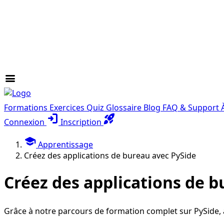
menu
Formations
Exercices
Quiz
Glossaire
Blog
FAQ & Support
login
rocket_launch
Connexion
Inscription
school
Apprentissage
Créez des applications de bureau avec PySide
Créez des applications de b
Grâce à notre parcours de formation complet sur PySide,