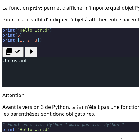
La fonction
permet d'afficher n'importe quel objet P
print
Pour cela, il suffit d'indiquer l'objet à afficher entre paren
print
(
"Hello world"
)
print
(
5
)
print
([
1
,
2
,
3
])
content_copy
check
play_arrow
Un instant
Attention
Avant la version 3 de Python,
n'était pas une fonction
print
les parenthèses sont donc obligatoires.
# Fonctionne avec Python 2 mais pas avec Python 3
print
"Hello world"