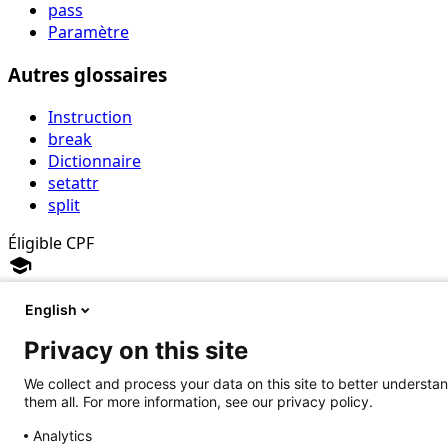
pass
Paramètre
Autres glossaires
Instruction
break
Dictionnaire
setattr
split
Éligible CPF
school
English
Formation TOSA Python
Privacy on this site
verified
Certification reconnue par l'État
verified
We collect and process your data on this site to better understan
Formation 100% finançable par CPF
them all. For more information, see our privacy policy.
verified
Cours adaptés à tous les niveaux
Analytics
verified