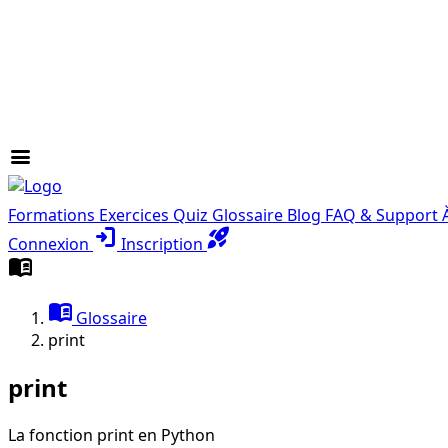
menu
Formations
Exercices
Quiz
Glossaire
Blog
FAQ & Support
login
rocket_launch
Connexion
Inscription
menu_book
menu_book
Glossaire
print
print
La fonction print en Python