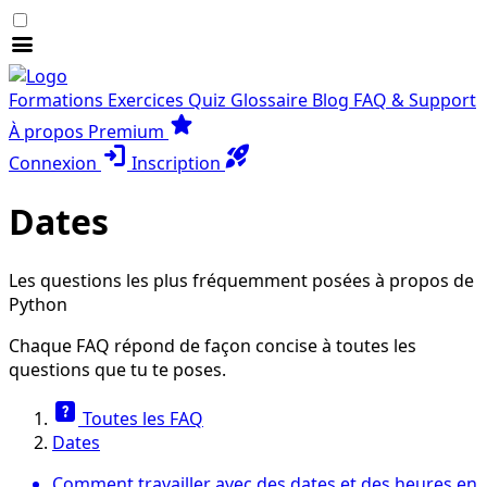
menu
Formations
Exercices
Quiz
Glossaire
Blog
FAQ & Support
star
À propos
Premium
login
rocket_launch
Connexion
Inscription
Dates
Les questions les plus fréquemment posées à propos de
Python
Chaque FAQ répond de façon concise à toutes les
questions que tu te poses.
help_center
Toutes les FAQ
Dates
Comment travailler avec des dates et des heures en