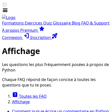
menu
Formations
Exercices
Quiz
Glossaire
Blog
FAQ & Support
star
À propos
Premium
login
rocket_launch
Connexion
Inscription
Affichage
Les questions les plus fréquemment posées à propos de
Python
Chaque FAQ répond de façon concise à toutes les
questions que tu te poses.
help_center
Toutes les FAQ
Affichage
Comment puis-je écrire un commentaire en Python