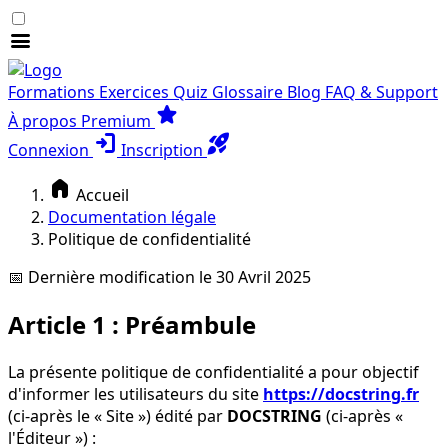
menu
Formations
Exercices
Quiz
Glossaire
Blog
FAQ & Support
star
À propos
Premium
login
rocket_launch
Connexion
Inscription
home
Accueil
Documentation légale
Politique de confidentialité
📅 Dernière modification le 30 Avril 2025
Article 1 : Préambule
La présente politique de confidentialité a pour objectif
d'informer les utilisateurs du site
https://docstring.fr
(ci-après le « Site ») édité par
DOCSTRING
(ci-après «
l'Éditeur ») :