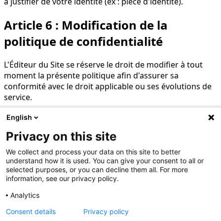
à justifier de votre identité (ex : pièce d'identité).
Article 6 : Modification de la
politique de confidentialité
L'Éditeur du Site se réserve le droit de modifier à tout
moment la présente politique afin d'assurer sa
conformité avec le droit applicable ou ses évolutions de
service.
En cas de modification substantielle, les utilisateurs
English
seront informés via le site ou par email et la nouvelle
Privacy on this site
version entrera en vigueur dès sa publication sur le site.
We collect and process your data on this site to better
Nous vous encourageons à consulter régulièrement
understand how it is used. You can give your consent to all or
cette politique de confidentialité.
selected purposes, or you can decline them all. For more
information, see our privacy policy.
Article 7 : Loi applicable et
Analytics
juridiction compétente
Consent details
Privacy policy