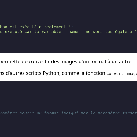
hon est exécuté directement."
)
s exécuté car la variable __name__ ne sera pas égale à '
ermette de convertir des images d'un format à un autre.
ans d'autres scripts Python, comme la fonction
convert_imag
ramètre source au format indiqué par le paramètre format