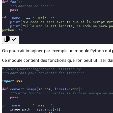
def
foo
():
"""Fonction de test"""
pass
if
__name__
==
"__main__"
:
print
(
"Ce code ne sera exécuté que si le script Pyt
print
(
"Si le module est importé, ce code ne sera pa
python)."
)
content_copy
check
On pourrait imaginer par exemple un module Python qui p
Ce module contient des fonctions que l'on peut utiliser d
# /Users/Docstring/convert_utilities.py
"""Fonctions pour convertir des images"""
import
sys
def
convert_image
(
source
,
format
=
"PNG"
):
"""Cette fonction convertie le fichier envoyé au pa
pass
if
__name__
==
"__main__"
:
image_path
=
sys
.
argv
[
-
2
]