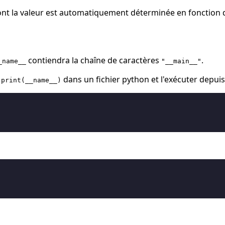
ont la valeur est automatiquement déterminée en fonction de
contiendra la chaîne de caractères
.
_name__
"__main__"
e
dans un fichier python et l'exécuter depuis
print(__name__)