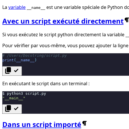
La
variable
est une variable spéciale de Python d
__name__
Avec un script exécuté directement
Si vous exécutez le script python directement la variable
_
Pour vérifier par vous-même, vous pouvez ajouter la lign
# /Users/Docstring/script.py
print
(
__name__
)
content_copy
check
En exécutant le script dans un terminal :
$
python3
script
.
py
"__main__"
content_copy
check
Dans un script importé