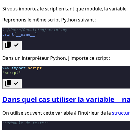
Si vous importez le script en tant que module, la variable
_
Reprenons le même script Python suivant :
# /Users/Docstring/script.py
print
(
__name__
)
content_copy
check
Dans un interpréteur Python, j'importe ce script :
>>>
import
script
"script"
content_copy
check
Dans quel cas utiliser la variable __n
On utilise souvent cette variable à l'intérieur de la
structur
"""Module de test"""