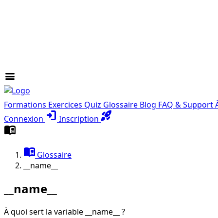
menu
Formations
Exercices
Quiz
Glossaire
Blog
FAQ & Support
login
rocket_launch
Connexion
Inscription
menu_book
menu_book
Glossaire
__name__
__name__
À quoi sert la variable __name__ ?