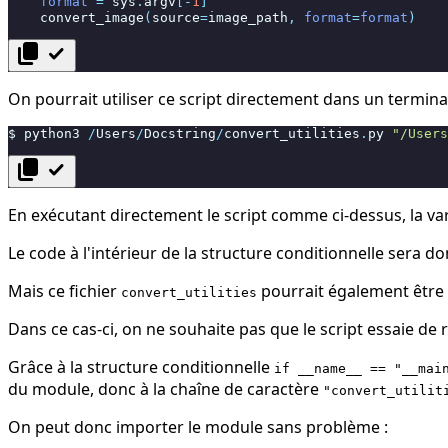
format
=
sys
.
argv
[
-
1
]
convert_image
(
source
=
image_path
,
format
=
format
)
content_copy
check
On pourrait utiliser ce script directement dans un termin
$
python3
/
Users
/
Docstring
/
convert_utilities
.
py
"/Users
content_copy
check
En exécutant directement le script comme ci-dessus, la va
Le code à l'intérieur de la structure conditionnelle sera d
Mais ce fichier
pourrait également être
convert_utilities
Dans ce cas-ci, on ne souhaite pas que le script essaie d
Grâce à la structure conditionnelle
if __name__ == "__mai
du module, donc à la chaîne de caractère
"convert_utilit
On peut donc importer le module sans problème :