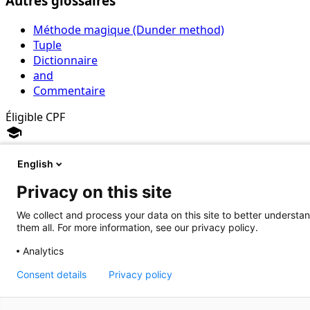
Autres glossaires
Méthode magique (Dunder method)
Tuple
Dictionnaire
and
Commentaire
Éligible CPF
school
Formation TOSA Python
English
Privacy on this site
verified
Certification reconnue par l'État
verified
We collect and process your data on this site to better understan
Formation 100% finançable par CPF
them all. For more information, see our privacy policy.
verified
Cours adaptés à tous les niveaux
Analytics
verified
Exercices pratiques & projets réels
Consent details
Privacy policy
arrow_right
Découvrir le programme
Masquer