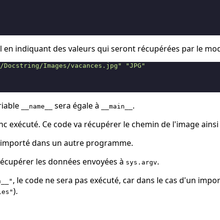
al en indiquant des valeurs qui seront récupérées par le m
/Docstring/Images/vacances.jpg"
"JPG"
riable
sera égale à
.
__name__
__main__
onc exécuté. Ce code va récupérer le chemin de l'image ainsi
 importé dans un autre programme.
e récupérer les données envoyées à
.
sys.argv
, le code ne sera pas exécuté, car dans le cas d'un impor
n__"
).
ies"