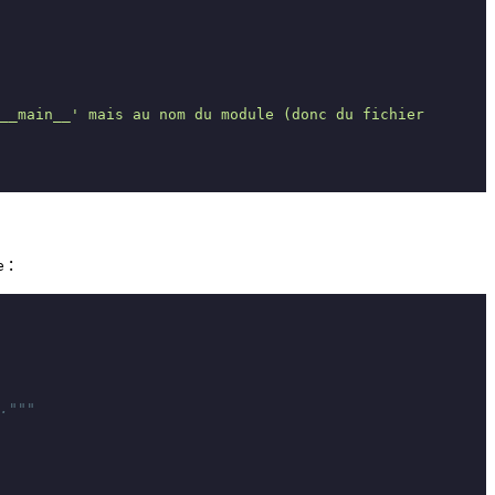
__main__' mais au nom du module (donc du fichier 
:
e
."""