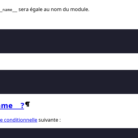
sera égale au nom du module.
_name__
ame__ ?
e conditionnelle
suivante :