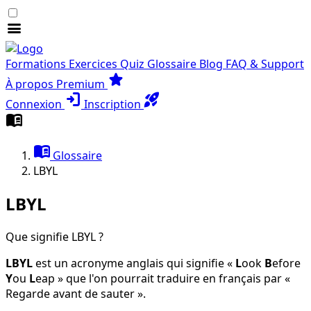
menu
Formations
Exercices
Quiz
Glossaire
Blog
FAQ & Support
star
À propos
Premium
login
rocket_launch
Connexion
Inscription
menu_book
menu_book
Glossaire
LBYL
LBYL
Que signifie LBYL ?
LBYL
est un acronyme anglais qui signifie «
L
ook
B
efore
Y
ou
L
eap » que l'on pourrait traduire en français par «
Regarde avant de sauter ».