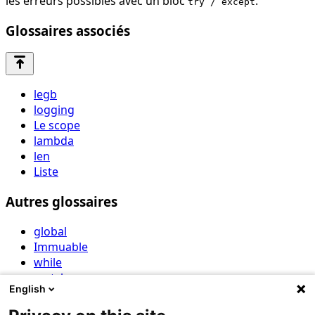
les erreurs possibles avec un bloc
.
try / except
Glossaires associés
vertical_align_top
legb
logging
Le scope
lambda
len
Liste
Autres glossaires
global
Immuable
while
match case
English
isinstance