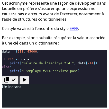
Cet acronyme représente une façon de développer dans
laquelle on préfère s'assurer qu'une expression ne
causera pas d'erreurs avant de l'exécuter, notamment à
l'aide de structures conditionnelles.
Ce style va ainsi à l'encontre du style
EAFP
.
Par exemple, si on souhaite récupérer la valeur associée
à une clé dans un dictionnaire :
data
=
{
213
:
45000
}
if
214
in
data
:
print
(
"Salaire de l'employé 214:"
,
data
[
214
])
else
:
print
(
"L'employé #214 n'existe pas"
)
content_copy
check
play_arrow
Un instant