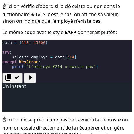
☝️ ici on vérifie d'abord si la clé existe ou non dans le
dictionnaire
. Si c'est le cas, on affiche sa valeur,
data
sinon on indique que l'employé n'existe pas.
Le même code avec le style
EAFP
donnerait plutôt :
data
=
{
213
:
45000
}
try
:
salaire_employe
=
data
[
214
]
except
KeyError
:
print
(
"L'employé #214 n'existe pas"
)
content_copy
check
play_arrow
Un instant
☝️ ici on ne se préoccupe pas de savoir si la clé existe ou
non, on essaie directement de la récupérer et on gère