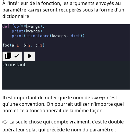
À l'intérieur de la fonction, les arguments envoyés au
paramètre
seront récupérés sous la forme d'un
kwargs
dictionnaire :
def
foo
(
**
kwargs
):
print
(
kwargs
)
print
(
isinstance
(
kwargs
,
dict
))
foo
(
a
=
1
,
b
=
2
,
c
=
3
)
content_copy
check
play_arrow
Un instant
Il est important de noter que le nom de
n'est
kwargs
qu'une convention. On pourrait utiliser n'importe quel
nom et cela fonctionnerait de la même façon.
👉 La seule chose qui compte vraiment, c'est le double
opérateur splat qui précède le nom du paramètre :