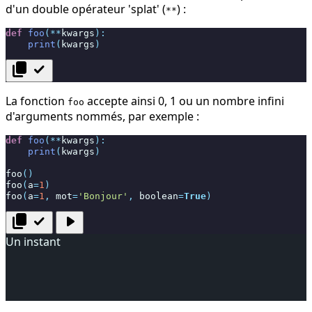
d'un double opérateur 'splat' (
) :
**
def
foo
(
**
kwargs
):
print
(
kwargs
)
content_copy
check
La fonction
accepte ainsi 0, 1 ou un nombre infini
foo
d'arguments nommés, par exemple :
def
foo
(
**
kwargs
):
print
(
kwargs
)
foo
()
foo
(
a
=
1
)
foo
(
a
=
1
,
mot
=
'Bonjour'
,
boolean
=
True
)
content_copy
check
play_arrow
Un instant