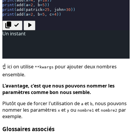
print
(
add
(
x
=
4
,
y
=
10
))
print
(
add
(
a
=
2
,
b
=
5
))
print
(
add
(
patrick
=
25
,
john
=
30
))
print
(
add
(
a
=
2
,
b
=
5
,
c
=
4
))
content_copy
check
play_arrow
Un instant
☝️ ici on utilise
pour ajouter deux nombres
**kwargs
ensemble.
L'avantage, c'est que nous pouvons nommer les
paramètres comme bon nous semble.
Plutôt que de forcer l'utilisation de
et
, nous pouvons
a
b
nommer les paramètres
et
ou
et
par
x
y
nombre1
nombre2
exemple.
Glossaires associés