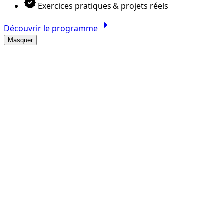
verified
Exercices pratiques & projets réels
arrow_right
Découvrir le programme
Masquer