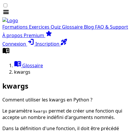
menu
Formations
Exercices
Quiz
Glossaire
Blog
FAQ & Support
star
À propos
Premium
login
rocket_launch
Connexion
Inscription
menu_book
menu_book
Glossaire
kwargs
kwargs
Comment utiliser les kwargs en Python ?
Le paramètre
permet de créer une fonction qui
kwargs
accepte un nombre indéfini d'arguments nommés.
Dans la définition d'une fonction, il doit être précédé