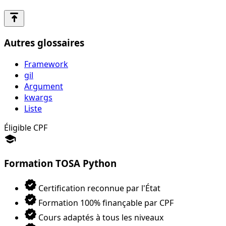
vertical_align_top
Autres glossaires
Framework
gil
Argument
kwargs
Liste
Éligible CPF
school
Formation TOSA Python
verified
Certification reconnue par l'État
verified
Formation 100% finançable par CPF
verified
Cours adaptés à tous les niveaux