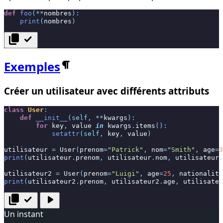
def
foo
(
**
nombres
):
print
(
nombres
)
content_copy
check
Exemples
Créer un utilisateur avec différents attributs
class
User
:
def
__init__
(
self
,
**
kwargs
):
for
key
,
value
in
kwargs
.
items
():
setattr
(
self
,
key
,
value
)
utilisateur
=
User
(
prenom
=
"Patrick"
,
nom
=
"Smith"
,
age
=
3
print
(
utilisateur
.
prenom
,
utilisateur
.
nom
,
utilisateur
.
utilisateur2
=
User
(
prenom
=
"Luigi"
,
age
=
25
,
nationalite
print
(
utilisateur2
.
prenom
,
utilisateur2
.
age
,
utilisateu
content_copy
check
play_arrow
Un instant