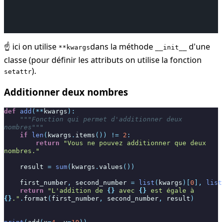
☝️ ici on utilise
dans la méthode
d'une
**kwargs
__init__
classe (pour définir les attributs on utilise la fonction
).
setattr
Additionner deux nombres
def
add
(
**
kwargs
):
"""Fonction qui permet d'additionner deux 
nombres"""
if
len
(
kwargs
.
items
())
!=
2
:
return
"Vous ne pouvez additionner que deux 
nombres."
result
=
sum
(
kwargs
.
values
())
first_number
,
second_number
=
list
(
kwargs
)[
0
],
list
return
"L'addition de 
{}
 avec 
{}
 est égale à 
{}
."
.
format
(
first_number
,
second_number
,
result
)