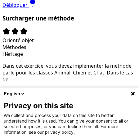
lightbulb
Débloquer
Surcharger une méthode
kid_star
kid_star
kid_star
Orienté objet
Méthodes
Héritage
Dans cet exercice, vous devez implémenter la méthode
parle pour les classes Animal, Chien et Chat. Dans le cas
de...
crown
Premium
English
lightbulb
Débloquer
Privacy on this site
Éviter la répétition avec l'héritage
We collect and process your data on this site to better
understand how it is used. You can give your consent to all or
selected purposes, or you can decline them all. For more
kid_star
kid_star
kid_star
information, see our privacy policy.
Orienté objet