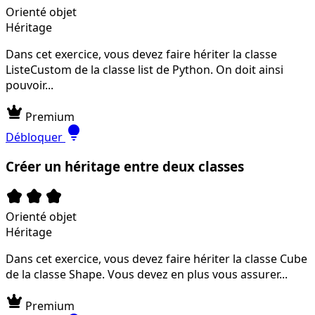
Orienté objet
Héritage
Dans cet exercice, vous devez faire hériter la classe
ListeCustom de la classe list de Python. On doit ainsi
pouvoir...
crown
Premium
lightbulb
Débloquer
Créer un héritage entre deux classes
kid_star
kid_star
kid_star
Orienté objet
Héritage
Dans cet exercice, vous devez faire hériter la classe Cube
de la classe Shape. Vous devez en plus vous assurer...
crown
Premium