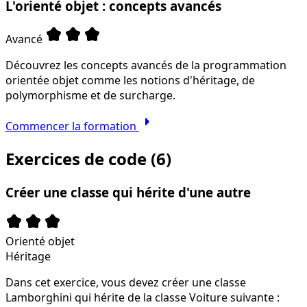
L'orienté objet : concepts avancés
kid_star
kid_star
kid_star
Avancé
Découvrez les concepts avancés de la programmation
orientée objet comme les notions d'héritage, de
polymorphisme et de surcharge.
arrow_right
Commencer la formation
Exercices de code (6)
Créer une classe qui hérite d'une autre
kid_star
kid_star
kid_star
Orienté objet
Héritage
Dans cet exercice, vous devez créer une classe
Lamborghini qui hérite de la classe Voiture suivante :