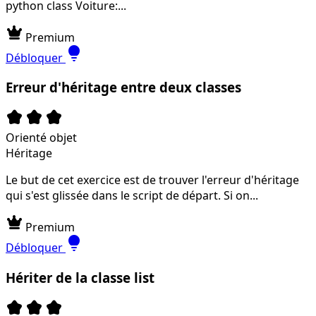
python class Voiture:...
crown
Premium
lightbulb
Débloquer
Erreur d'héritage entre deux classes
kid_star
kid_star
kid_star
Orienté objet
Héritage
Le but de cet exercice est de trouver l'erreur d'héritage
qui s'est glissée dans le script de départ. Si on...
crown
Premium
lightbulb
Débloquer
Hériter de la classe list
kid_star
kid_star
kid_star