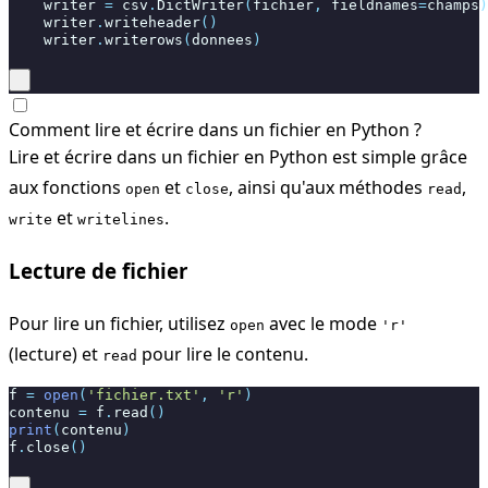
writer
=
csv
.
DictWriter
(
fichier
,
fieldnames
=
champs
)
writer
.
writeheader
()
writer
.
writerows
(
donnees
)
Comment lire et écrire dans un fichier en Python ?
Lire et écrire dans un fichier en Python est simple grâce
aux fonctions
et
, ainsi qu'aux méthodes
,
open
close
read
et
.
write
writelines
Lecture de fichier
Pour lire un fichier, utilisez
avec le mode
open
'r'
(lecture) et
pour lire le contenu.
read
f
=
open
(
'fichier.txt'
,
'r'
)
contenu
=
f
.
read
()
print
(
contenu
)
f
.
close
()