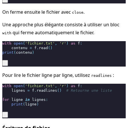
On ferme ensuite le fichier avec
.
close
Une approche plus élégante consiste à utiliser un bloc
qui ferme automatiquement le fichier.
with
with
open
(
'fichier.txt'
,
'r'
)
as
f
:
contenu
=
f
.
read
()
print
(
contenu
)
Pour lire le fichier ligne par ligne, utilisez
:
readlines
with
open
(
'fichier.txt'
,
'r'
)
as
f
:
lignes
=
f
.
readlines
()
# Retourne une liste
for
ligne
in
lignes
:
print
(
ligne
)