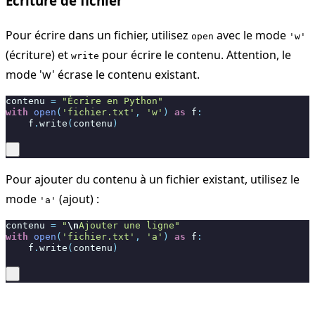
Écriture de fichier
Pour écrire dans un fichier, utilisez
avec le mode
open
'w'
(écriture) et
pour écrire le contenu. Attention, le
write
mode 'w' écrase le contenu existant.
contenu
=
"Écrire en Python"
with
open
(
'fichier.txt'
,
'w'
)
as
f
:
f
.
write
(
contenu
)
Pour ajouter du contenu à un fichier existant, utilisez le
mode
(ajout) :
'a'
contenu
=
"
\n
Ajouter une ligne"
with
open
(
'fichier.txt'
,
'a'
)
as
f
:
f
.
write
(
contenu
)