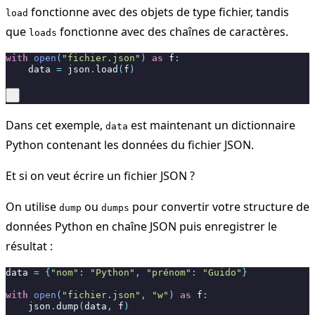
fonctionne avec des objets de type fichier, tandis
load
que
fonctionne avec des chaînes de caractères.
loads
with
open
(
"fichier.json"
)
as
f
:
data
=
json
.
load
(
f
)
Dans cet exemple,
est maintenant un dictionnaire
data
Python contenant les données du fichier JSON.
Et si on veut écrire un fichier JSON ?
On utilise
ou
pour convertir votre structure de
dump
dumps
données Python en chaîne JSON puis enregistrer le
résultat :
data
=
{
"nom"
:
"Python"
,
"prénom"
:
"Guido"
}
with
open
(
"fichier.json"
,
"w"
)
as
f
:
json
.
dump
(
data
,
f
)