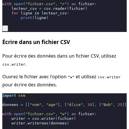
with
open
(
"fichier.csv"
,
"r"
)
as
fichier
:
lecteur_csv
=
csv
.
reader
(
fichier
)
for
ligne
in
lecteur_csv
:
print
(
ligne
)
Écrire dans un fichier CSV
Pour écrire des données dans un fichier CSV, utilisez
.
csv.writer
Ouvrez le fichier avec l'option
et utilisez
"w"
csv.writer
pour écrire des données.
import
csv
donnees
=
[[
"nom"
,
"age"
],
[
"Alice"
,
30
],
[
"Bob"
,
25
]]
with
open
(
"fichier.csv"
,
"w"
)
as
fichier
:
writer
=
csv
.
writer
(
fichier
)
writer
.
writerows
(
donnees
)