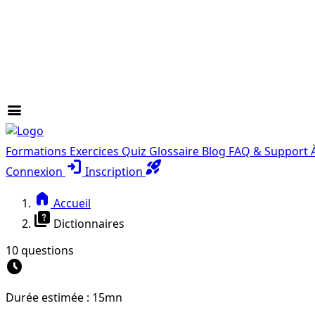
menu
Formations
Exercices
Quiz
Glossaire
Blog
FAQ & Support
login
rocket_launch
Connexion
Inscription
home
Accueil
quiz
Dictionnaires
10 questions
schedule
Durée estimée : 15mn