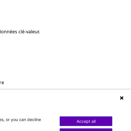
données clé-valeur.
re
es, or you can decline
Accept all