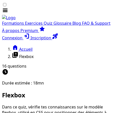
menu
Formations
Exercices
Quiz
Glossaire
Blog
FAQ & Support
star
À propos
Premium
login
rocket_launch
Connexion
Inscription
home
Accueil
quiz
Flexbox
16 questions
schedule
Durée estimée : 18mn
Flexbox
Dans ce quiz, vérifie tes connaissances sur le modèle
flexbox, utilisé en CSS pour positionner des éléments à