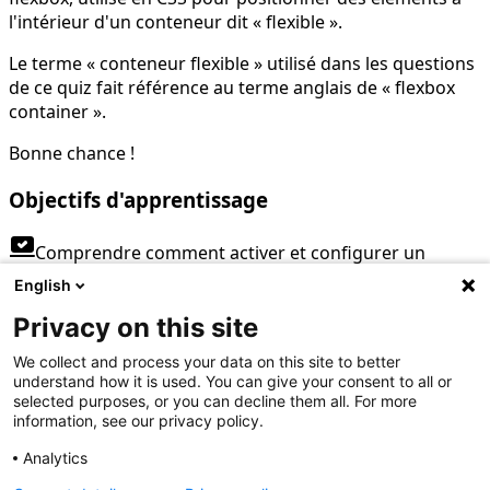
l'intérieur d'un conteneur dit « flexible ».
Le terme « conteneur flexible » utilisé dans les questions
de ce quiz fait référence au terme anglais de « flexbox
container ».
Bonne chance !
Objectifs d'apprentissage
sync_saved_locally
Comprendre comment activer et configurer un
conteneur flexible (display, flex-direction, flex-wrap, flex-
English
flow).
Privacy on this site
sync_saved_locally
Maîtriser l'alignement et la distribution des éléments
We collect and process your data on this site to better
avec justify-content, align-items, align-content et order.
understand how it is used. You can give your consent to all or
selected purposes, or you can decline them all. For more
Inscris-toi
information, see our privacy policy.
Analytics
(c'est gratuit !)