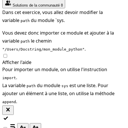
group
Solutions de la communauté
8
Dans cet exercice, vous allez devoir modifier la
variable
du module `sys.
path
Vous devez donc importer ce module et ajouter à la
variable
le chemin
path
.
"/Users/Docstring/mon_module_python"
Afficher l'aide
Pour importer un module, on utilise l'instruction
.
import
La variable
du module
est une liste. Pour
path
sys
ajouter un élément à une liste, on utilise la méthode
.
append
close
check
wrap_text
text_decrease
text_increase