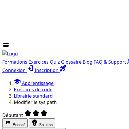
menu
Formations
Exercices
Quiz
Glossaire
Blog
FAQ & Support
login
rocket_launch
Connexion
Inscription
school
Apprentissage
Exercices de code
Librairie standard
Modifier le sys path
kid_star
kid_star
kid_star
Débutant
format_quote
emoji_objects
Énoncé
Solution