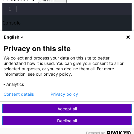
1
Console
Un instant...
English
terminal
Privacy on this site
We collect and process your data on this site to better
Résultats
understand how it is used. You can give your consent to all or
selected purposes, or you can decline them all. For more
verified
information, see our privacy policy.
Valider l'exercice
Analytics
Note
Consent details
Privacy policy
Cet exercice ne comporte pas de tests et ne peut pas
être vérifié automatiquement.
Accept all
Assure-toi donc simplement de remplir les conditions de
Decline all
l'énoncé. Pour marquer cet exercice comme terminé, il te
suffit ensuite de cliquer sur le bouton ci-dessous ☝️
Powered by