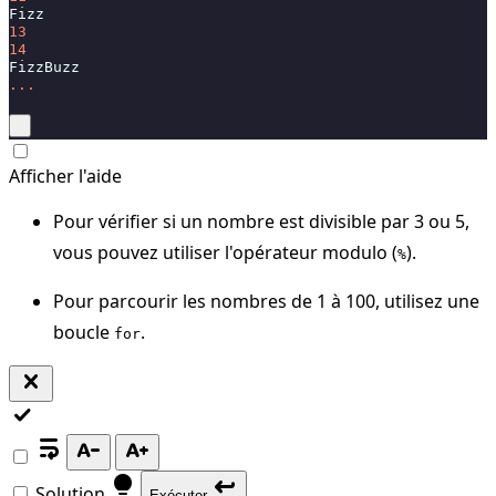
Fizz
13
14
FizzBuzz
...
Afficher l'aide
Pour vérifier si un nombre est divisible par 3 ou 5,
vous pouvez utiliser l'opérateur modulo (
).
%
Pour parcourir les nombres de 1 à 100, utilisez une
boucle
.
for
close
check
wrap_text
text_decrease
text_increase
lightbulb
keyboard_return
Solution
Exécuter