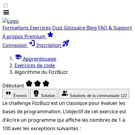
menu
Formations
Exercices
Quiz
Glossaire
Blog
FAQ & Support
star
À propos
Premium
login
rocket_launch
Connexion
Inscription
school
Apprentissage
Exercices de code
Algorithme du FizzBuzz
kid_star
kid_star
kid_star
Débutant
format_quote
emoji_objects
group
Énoncé
Solution
Solutions de la communauté
122
Le challenge
FizzBuzz
est un classique pour évaluer les
bases de programmation. L'objectif de cet exercice est
d'écrire un programme qui affiche les nombres de 1 à
100 avec les exceptions suivantes :