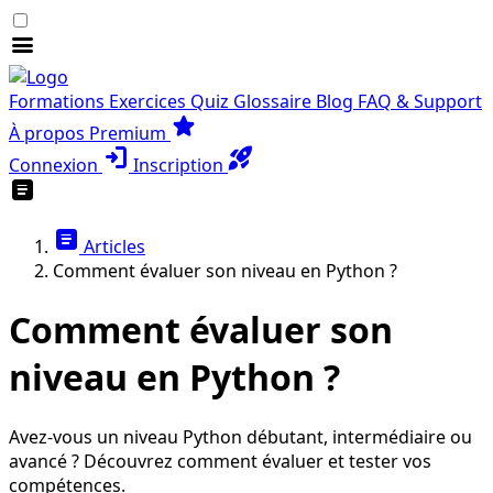
menu
Formations
Exercices
Quiz
Glossaire
Blog
FAQ & Support
star
À propos
Premium
login
rocket_launch
Connexion
Inscription
article
article
Articles
Comment évaluer son niveau en Python ?
Comment évaluer son
niveau en Python ?
Avez-vous un niveau Python débutant, intermédiaire ou
avancé ? Découvrez comment évaluer et tester vos
compétences.