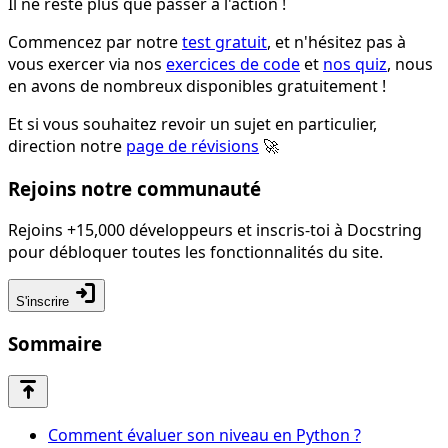
Il ne reste plus que passer à l'action !
Commencez par notre
test gratuit
, et n'hésitez pas à
vous exercer via nos
exercices de code
et
nos quiz
, nous
en avons de nombreux disponibles gratuitement !
Et si vous souhaitez revoir un sujet en particulier,
direction notre
page de révisions
🚀
Rejoins notre communauté
Rejoins
+15,000
développeurs et
inscris-toi
à Docstring
pour débloquer toutes les fonctionnalités du site.
login
S'inscrire
Sommaire
vertical_align_top
Comment évaluer son niveau en Python ?