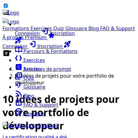
menu
Formations
Exercices
Quiz
Glossaire
Blog
FAQ & Support
login
Connexion
Inscription
star
À propos
Premium
rocket_launch
login
rocket_launch
Connexion
Inscription
import_contacts
Parcours & Formations
article
data_object
Exercices
auto_awesome
article
Exercices de prompt
Articles
quiz
10 idées de projets pour votre portfolio de
Quiz
développeur
sort_by_alpha
Glossaire
rss_feed
Blog
10 idées de projets pour
help_center
FAQ & Support
votre portfolio de
info
À propos
développeur
La certification qualité a été