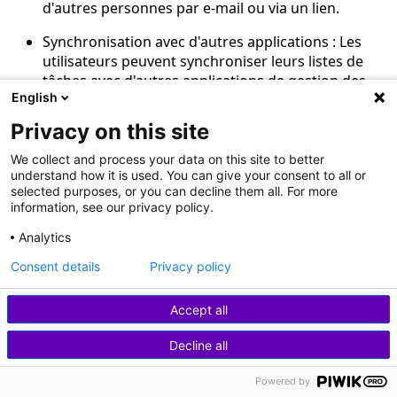
d'autres personnes par e-mail ou via un lien.
Synchronisation avec d'autres applications : Les
utilisateurs peuvent synchroniser leurs listes de
tâches avec d'autres applications de gestion des
English
tâches, telles que Google Tasks, Microsoft To-Do ou
Trello.
Privacy on this site
Sites web pour s'inspirer
We collect and process your data on this site to better
understand how it is used. You can give your consent to all or
selected purposes, or you can decline them all. For more
Todoist
information, see our privacy policy.
Microsoft To-Do
Analytics
Trello
Consent details
Privacy policy
Any.do
Accept all
9. Gestionnaire de plantes
Decline all
d'intérieur
Powered by