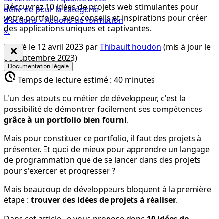
Découvrez 10 idées de projets web stimulantes pour
délivrée pour la catégorie
votre portfolio, avec conseils et inspirations pour créer
d'actions « Actions de formation
des applications uniques et captivantes.
».
Publié le
12 avril 2023
par
Thibault houdon
(mis à jour le
close
06 septembre 2023
)
Documentation légale
pace
Temps de lecture estimé :
40 minutes
L'un des atouts du métier de développeur, c'est la
possibilité de démontrer facilement ses compétences
grâce à un portfolio bien fourni
.
Mais pour constituer ce portfolio, il faut des projets à
présenter. Et quoi de mieux pour apprendre un langage
de programmation que de se lancer dans des projets
pour s'exercer et progresser ?
Mais beaucoup de développeurs bloquent à la première
étape :
trouver des idées de projets à réaliser
.
Dans cet article, je vous propose donc
10 idées de